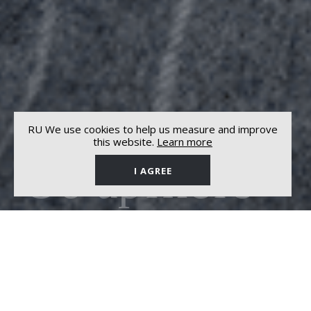
RU We use cookies to help us measure and improve
this website.
Learn more
Об артисте
I AGREE
Драматический тенор, народный артист Азербайджана,
Юсиф Эйвазов является одним из ведущих теноров мира.
Обладатель сильного объемного голоса, известный своим
легким и блистательным верхним регистром, он является