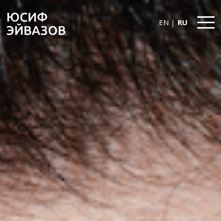
EN
RU
Yusif
Eyvazov