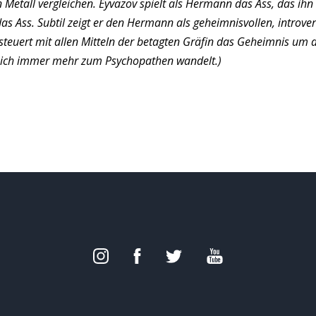
Metall vergleichen. Eyvazov spielt als Hermann das Ass, das ihn
das Ass. Subtil zeigt er den Hermann als geheimnisvollen, introve
teuert mit allen Mitteln der betagten Gräfin das Geheimnis um 
 sich immer mehr zum Psychopathen wandelt.)
Follow
Like
Watch
Follow
on
on
on
on
Instagram
Facebook
YouTube
Twitter