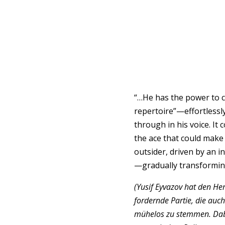
“…He has the power to c
repertoire”—effortlessly
through in his voice. It
the ace that could mak
outsider, driven by an i
—gradually transformin
(Yusif Eyvazov hat den He
fordernde Partie, die auch
mühelos zu stemmen. Dabe