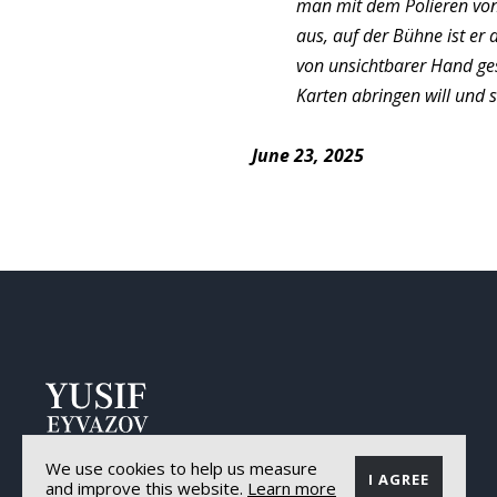
man mit dem Polieren von 
aus, auf der Bühne ist er 
von unsichtbarer Hand ges
Karten abringen will und
June 23, 2025
Yusif
We use cookies to help us measure
Eyvazov
I AGREE
and improve this website.
Learn more