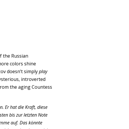
f the Russian
more colors shine
azov doesn’t simply
play
sterious, introverted
s from the aging Countess
 Er hat die Kraft, diese
sten bis zur letzten Note
imme auf. Das könnte